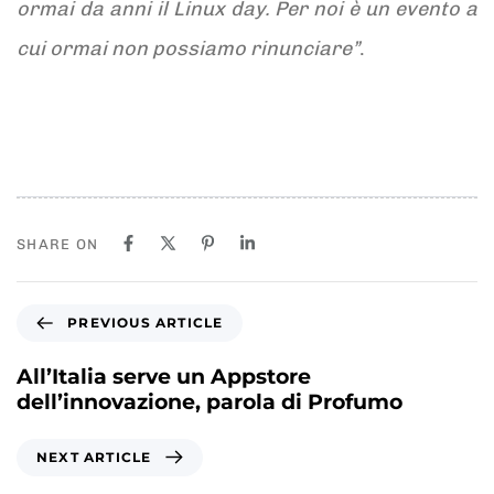
ormai da anni il Linux day. Per noi è un evento a
cui ormai non possiamo rinunciare”
.
SHARE ON
P
PREVIOUS ARTICLE
r
e
All’Italia serve un Appstore
v
dell’innovazione, parola di Profumo
i
o
N
NEXT ARTICLE
u
e
s