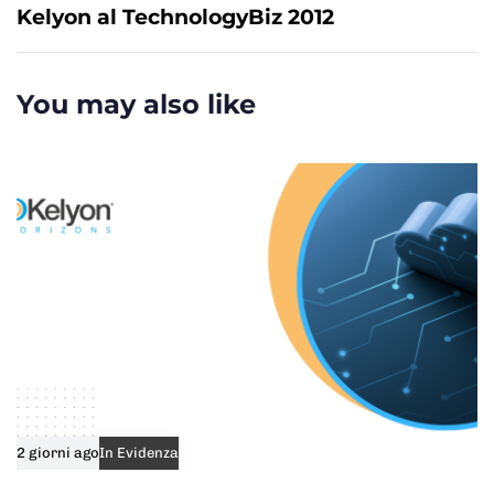
x
Kelyon al TechnologyBiz 2012
A
t
r
A
t
r
You may also like
i
t
c
i
l
c
e
l
e
2 giorni ago
In Evidenza