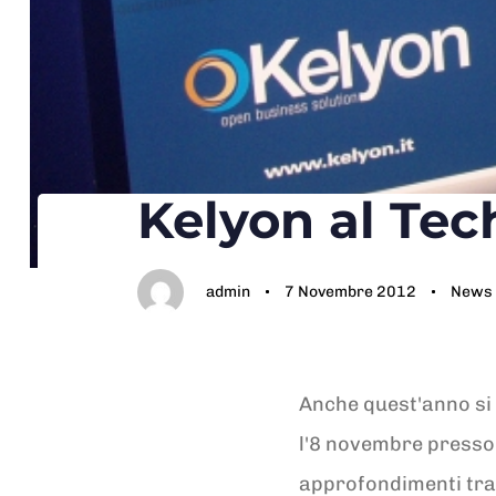
Kelyon al Tec
Author
Published
Published
on:
in:
admin
7 Novembre 2012
News
Anche quest'anno si è
l'8 novembre presso 
approfondimenti tra