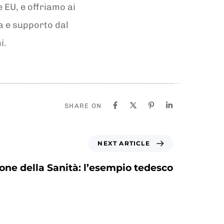
 EU, e offriamo ai
ma e supporto dal
i.
SHARE ON
NEXT ARTICLE
ione della Sanità: l’esempio tedesco