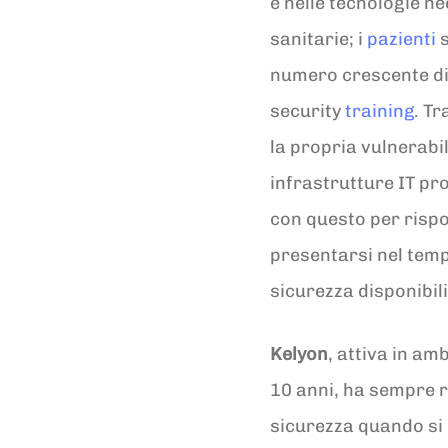
e nelle tecnologie ne
sanitarie; i
pazienti
s
numero crescente di 
security
training
. T
la propria vulnerabil
infrastrutture IT pr
con questo per risp
presentarsi nel temp
sicurezza disponibili
Kelyon
, attiva in am
10 anni, ha sempre r
sicurezza quando si h