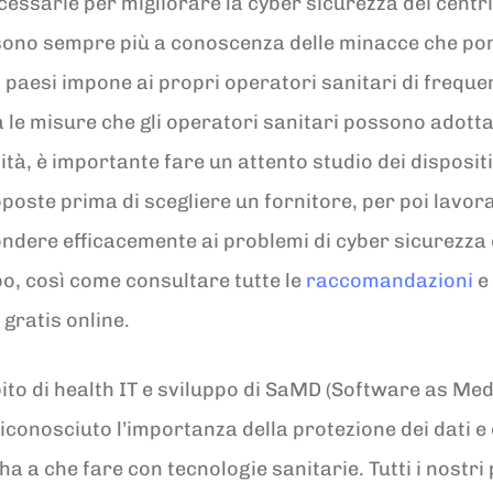
cessarie per migliorare la cyber sicurezza dei centri 
ono sempre più a conoscenza delle minacce che pone 
paesi impone ai propri operatori sanitari di freque
ra le misure che gli operatori sanitari possono adot
ità, è importante fare un attento studio dei dispositi
oposte prima di scegliere un fornitore, per poi lavor
ondere efficacemente ai problemi di cyber sicurezz
o, così come consultare tutte le
raccomandazioni
e 
 gratis online.
bito di health IT e sviluppo di SaMD (Software as Med
iconosciuto l’importanza della protezione dei dati e 
a a che fare con tecnologie sanitarie. Tutti i nostri