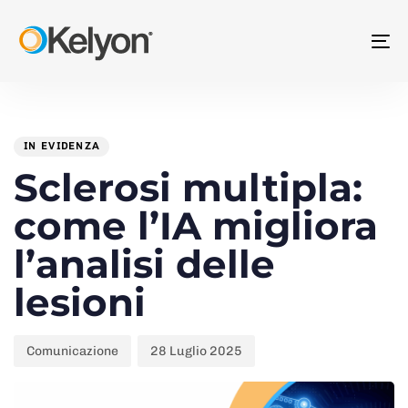
Skip
Skip
links
to
To
primary
na
navigation
Skip
to
IN EVIDENZA
PUBLISHED
Author
Published
content
Sclerosi multipla:
IN:
on:
come l’IA migliora
l’analisi delle
lesioni
Comunicazione
28 Luglio 2025