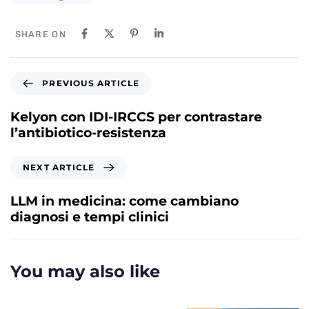
SHARE ON
P
PREVIOUS ARTICLE
r
e
Kelyon con IDI-IRCCS per contrastare
v
l’antibiotico-resistenza
i
o
N
NEXT ARTICLE
u
e
s
x
LLM in medicina: come cambiano
A
t
diagnosi e tempi clinici
r
A
t
r
i
t
You may also like
c
i
l
c
e
l