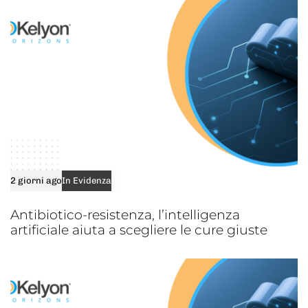
e
2 giorni ago
In Evidenza
Antibiotico-resistenza, l’intelligenza
artificiale aiuta a scegliere le cure giuste