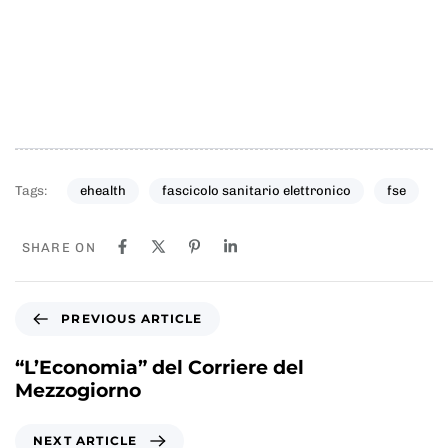
Tags:
ehealth
fascicolo sanitario elettronico
fse
SHARE ON
P
PREVIOUS ARTICLE
r
e
“L’Economia” del Corriere del
v
Mezzogiorno
i
o
N
NEXT ARTICLE