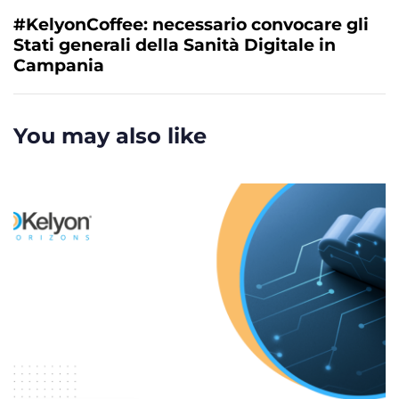
s
x
#KelyonCoffee: necessario convocare gli
A
t
Stati generali della Sanità Digitale in
r
A
Campania
t
r
i
t
c
i
You may also like
l
c
e
l
e