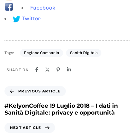
Facebook
Twitter
Tags:
Regione Campania
Sanità Digitale
SHARE ON
P
PREVIOUS ARTICLE
r
e
#KelyonCoffee 19 Luglio 2018 – I dati in
v
Sanità Digitale: privacy e opportunità
i
o
N
NEXT ARTICLE
u
e