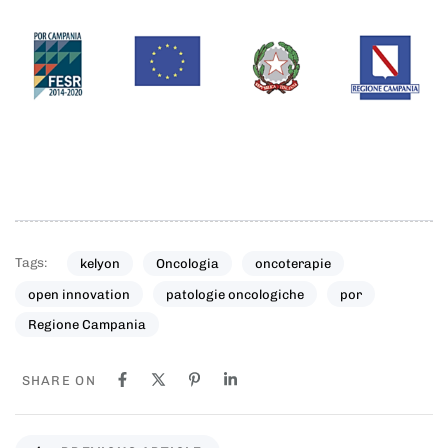
Tags:
kelyon
Oncologia
oncoterapie
open innovation
patologie oncologiche
por
Regione Campania
SHARE ON
P