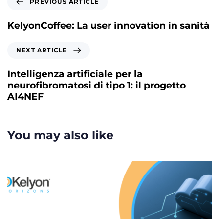
PREVIOUS ARTICLE
r
e
KelyonCoffee: La user innovation in sanità
v
i
N
NEXT ARTICLE
o
e
u
x
Intelligenza artificiale per la
s
t
neurofibromatosi di tipo 1: il progetto
A
A
AI4NEF
r
r
t
t
i
i
You may also like
c
c
l
l
e
e