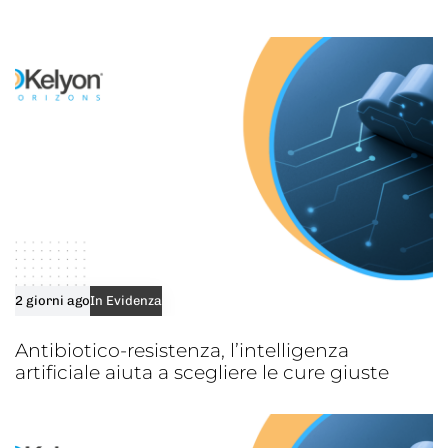
e
l
e
2 giorni ago
In Evidenza
Antibiotico-resistenza, l’intelligenza
artificiale aiuta a scegliere le cure giuste