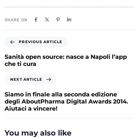
SHARE ON
P
PREVIOUS ARTICLE
r
e
Sanità open source: nasce a Napoli l’app
v
che ti cura
i
o
N
NEXT ARTICLE
u
e
s
x
Siamo in finale alla seconda edizione
A
t
degli AboutPharma Digital Awards 2014.
r
A
Aiutaci a vincere!
t
r
i
t
c
i
You may also like
l
c