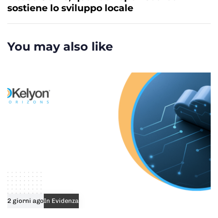
s
t
sostiene lo sviluppo locale
A
A
r
r
t
t
You may also like
i
i
c
c
l
l
e
e
2 giorni ago
In Evidenza