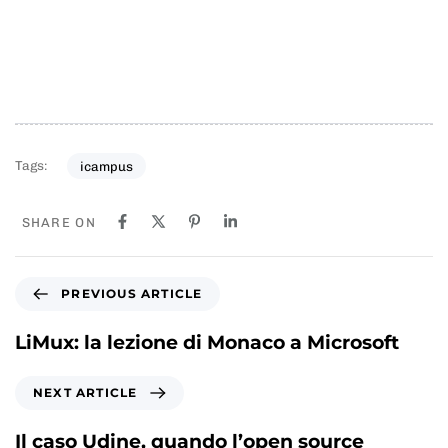
Tags:
icampus
SHARE ON
P
PREVIOUS ARTICLE
r
e
LiMux: la lezione di Monaco a Microsoft
v
i
N
NEXT ARTICLE
o
e
u
x
Il caso Udine, quando l’open source