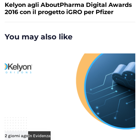
x
Kelyon agli AboutPharma Digital Awards
A
t
2016 con il progetto iGRO per Pfizer
r
A
t
r
i
t
You may also like
c
i
l
c
e
l
e
2 giorni ago
In Evidenza