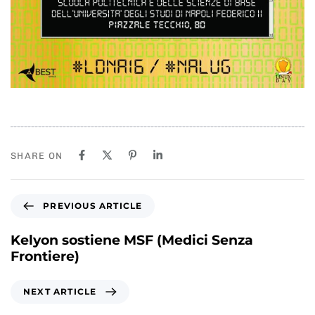
SHARE ON
P
PREVIOUS ARTICLE
r
e
Kelyon sostiene MSF (Medici Senza
v
Frontiere)
i
o
N
NEXT ARTICLE
u
e
s